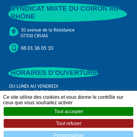
SYNDICAT MIXTE DU COIRON AU
RHÔNE
10 avenue de la Résistance
07350 CRUAS
06 01 36 05 10
HORAIRES D’OUVERTURE
DU LUNDI AU VENDREDI
de 08h30 à 12h00 & de 14h00 à 17h00
Ce site utilise des cookies et vous donne le contrôle sur
ceux que vous souhaitez activer
Nous rejoindre
Tout accepter
Tout refuser
Nous contacter
Personnaliser