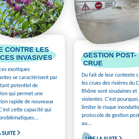
E CONTRE LES
GESTION POST-
CES INVASIVES
CRUE
ces exotiques
Du fait de leur contexte 
antes se caractérisent par
les crues des rivières du 
tant potentiel de
Rhône sont soudaines et
ion qui permet une
violentes. C'est pourquoi,
tion rapide de nouveaux
limiter le risque inondati
C’est cette capacité qui
protocole de gestion pos
 problématiques...
au...
A SUITE
LIRE LA SUITE