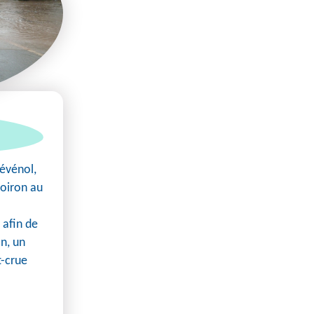
cévénol,
Coiron au
 afin de
on, un
t-crue