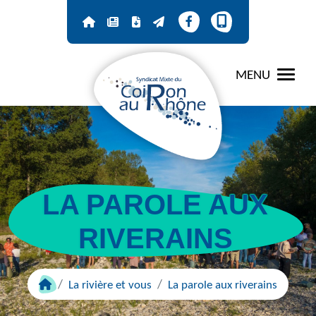
Panneau de gestion des cookies
MENU
LA PAROLE AUX
RIVERAINS
La rivière et vous
La parole aux riverains